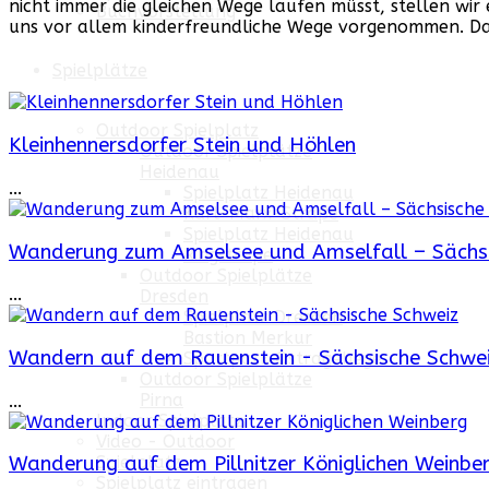
nicht immer die gleichen Wege laufen müsst, stellen wi
Buchvorstellung
uns vor allem kinderfreundliche Wege vorgenommen. Dan
Spielplätze
Outdoor Spielplatz
Kleinhennersdorfer Stein und Höhlen
Outdoor Spielplätze
Heidenau
...
Spielplatz Heidenau
Karl-Marx-Straße
Spielplatz Heidenau
Wanderung zum Amselsee und Amselfall – Sächsi
Ringstraße
Outdoor Spielplätze
...
Dresden
Spielplatz Dresden
Bastion Merkur
Wandern auf dem Rauenstein - Sächsische Schwe
Sportpark Ostragehege
Outdoor Spielplätze
Pirna
...
Indoor Spielplatz
Video - Outdoor
Spielplatz
Wanderung auf dem Pillnitzer Königlichen Weinbe
Spielplatz eintragen