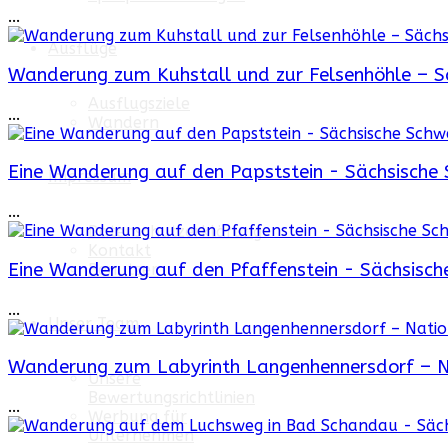
...
Ausflüge
Wanderung zum Kuhstall und zur Felsenhöhle – S
Ausflugsziele
...
Wandern
Eine Wanderung auf den Papststein - Sächsische 
Impressum
...
Datenschutzerklärung
Kontakt
Eine Wanderung auf den Pfaffenstein - Sächsisch
Benutzer
...
Unser Team
Wanderung zum Labyrinth Langenhennersdorf – N
Unsere
Bewertungsrichtlinien
...
Werbung für
Unternehmen