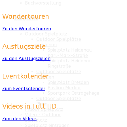
Buchvorstellung
Wandertouren
Spielplätze
Zu den Wandertouren
Outdoor Spielplatz
Outdoor Spielplätze
Heidenau
Ausflugsziele
Spielplatz Heidenau
Karl-Marx-Straße
Zu den Ausflugszielen
Spielplatz Heidenau
Ringstraße
Outdoor Spielplätze
Eventkalender
Dresden
Spielplatz Dresden
Bastion Merkur
Zum Eventkalender
Sportpark Ostragehege
Outdoor Spielplätze
Pirna
Videos in Full HD
Indoor Spielplatz
Video - Outdoor
Zum den Videos
Spielplatz
Spielplatz eintragen