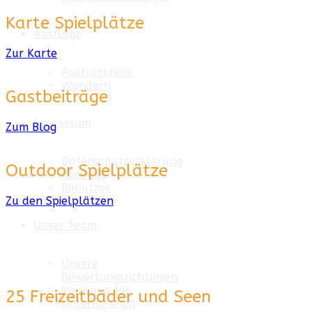
Karte Spielplätze
Ausflüge
Zur Karte
Ausflugsziele
Wandern
Gastbeiträge
Impressum
Zum Blog
Datenschutzerklärung
Outdoor Spielplätze
Kontakt
Benutzer
Zu den Spielplätzen
Unser Team
Unsere
Bewertungsrichtlinien
Werbung für
25 Freizeitbäder und Seen
Unternehmen