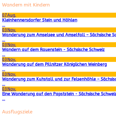
Wandern mit Kindern
07
Aug.
Kleinhennersdorfer Stein und Höhlen
...
03
Nov.
Wanderung zum Amselsee und Amselfall – Sächsische S
...
03
Nov.
Wandern auf dem Rauenstein - Sächsische Schweiz
...
03
Nov.
Wanderung auf dem Pillnitzer Königlichen Weinberg
...
03
Nov.
Wanderung zum Kuhstall und zur Felsenhöhle – Sächsis
...
03
Nov.
Eine Wanderung auf den Papststein - Sächsische Schwei
...
Ausflugsziele