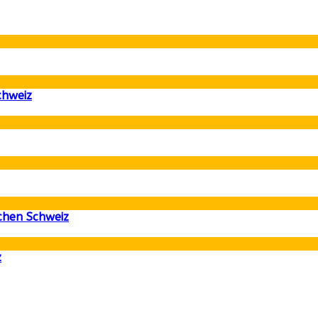
chweiz
chen Schweiz
z